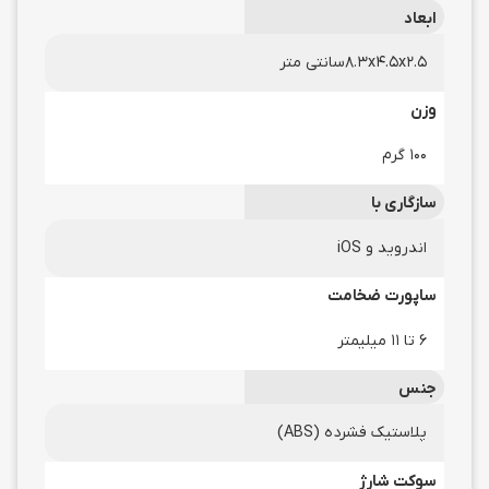
ابعاد
۸.۳x۴.۵x۲.۵سانتی متر
وزن
100 گرم
سازگاری با
اندروید و iOS
ساپورت ضخامت
6 تا 11 میلیمتر
جنس
پلاستیک فشرده (ABS)
سوکت شارژ