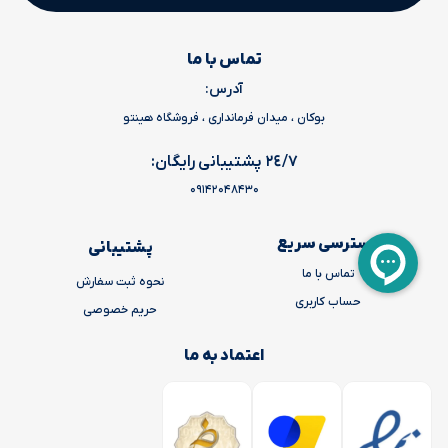
تماس با ما
آدرس:
بوکان ، میدان فرمانداری ، فروشگاه هینتو
٢٤/٧ پشتیبانی رایگان:
09142048430
دسترسی سریع
پشتیبانی
تماس با ما
نحوه ثبت سفارش
حساب کاربری
حریم خصوصی
اعتماد به ما