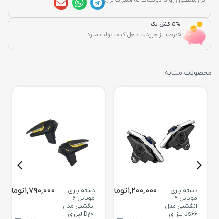
این محصول رو با دوستات به اشتراک بزار:
5% کش بک
5درصد از خریدت داخل کیف پولت میره...
محصولات مشابه
1,200,000
تومان
1,790,000
تومان
دسته بازی
دسته بازی
موبایل 4
موبایل 6
انگشتی مدل
انگشتی مدل
Js66 لیزری
Dy01 لیزری