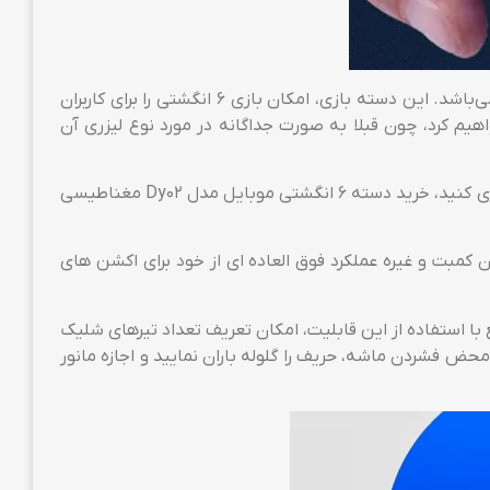
یکی از جدیدترین مدل های دسته بازی موبایل که هم اکنون در دو نوع لیزری و مغناطیسی موجود است، دسته بازی مدل Dy02 می‌باشد. این دسته بازی، امکان بازی 6 انگشتی را برای کاربران
صرفا به ویژگی های دسته 6 انگشتی موبایل مدل Dy02 مغناطیسی اشاره خواهیم کرد، چون قبلا به صورت جداگانه در مورد نوع لیزری آن
اگر به دنبال یک دسته بازی موبایل خوب و با قیمت مقرون به صرفه و اقتصادی برای خود هستید تا حرفه ای تر و با تسلط بیشتر بازی کنید، خرید دسته 6 انگشتی موبایل مدل Dy02 مغناطیسی
 کمبت و غیره عملکرد فوق العاده ای از خود برای اکشن های
دوچندان کرده! در واقع با استفاده از این قابلیت، امکان تعریف تعداد تیرهای شلیک
نید روی مقادیر 8، 16،24 و 32 این مقدار را تعریف کنید که به محض فشردن ماشه، حریف را گلوله باران نمایید و اجازه مانور