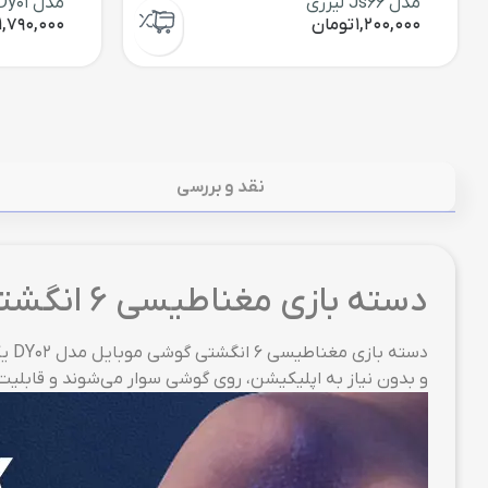
مدل Js66 لیزری
مدل Dy01 لیزری
1,200,000
تومان
1,790,000
نقد و بررسی
دسته بازی مغناطیسی 6 انگشتی گوشی موبایل مدل DY02
دست
و بدون نیاز به اپلیکیشن، روی گوشی سوار می‌شوند و قابلیت ب