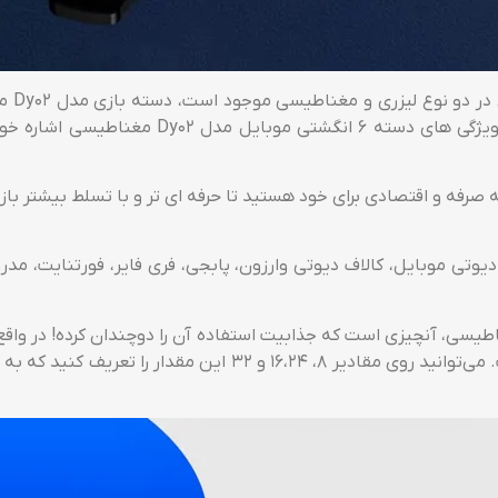
موبایل فراهم خواهد کرد. در این توضیح محصول، 
وتی موبایل، کالاف دیوتی وارزون، پابجی، فری فایر، فورتنایت، مدرن
شلیک رگباری دسته 6 انگشتی موبایل مدل Dy02 مغناطیسی، آنچیزی است که جذابیت استفاده آن را 
شده با یک بار فشردن ماشه این دسته بازی را خواهید داشت. می‌توا