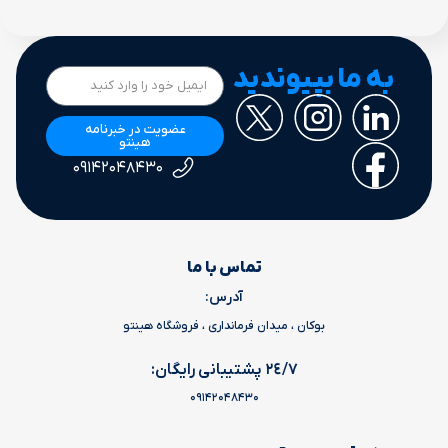
به ما بپیوندید
عضویت در خبرنامه
هینتو
۰۹۱۴۲۰۴۸۴۳۰
تماس با ما
آدرس:
بوکان ، میدان فرمانداری ، فروشگاه هینتو
٢٤/٧ پشتیبانی رایگان:
09142048430