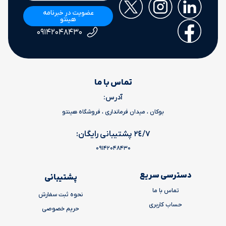
عضویت در خبرنامه
هینتو
۰۹۱۴۲۰۴۸۴۳۰
تماس با ما
آدرس:
بوکان ، میدان فرمانداری ، فروشگاه هینتو
٢٤/٧ پشتیبانی رایگان:
09142048430
دسترسی سریع
پشتیبانی
تماس با ما
نحوه ثبت سفارش
حساب کاربری
حریم خصوصی