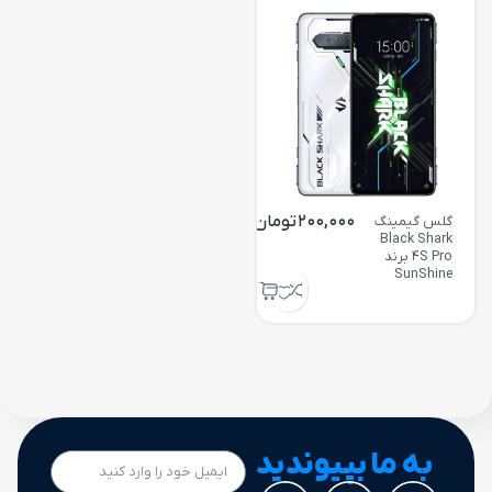
200,000
تومان
گلس گیمینگ
Black Shark
4S Pro برند
SunShine
به ما بپیوندید