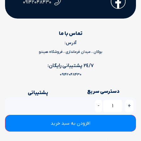
۰۹۱۴۲۰۴۸۴۳۰
تماس با ما
آدرس:
بوکان ، میدان فرمانداری ، فروشگاه هینتو
٢٤/٧ پشتیبانی رایگان:
09142048430
دسترسی سریع
پشتیبانی
تماس با ما
نحوه ثبت سفارش
-
+
حساب کاربری
حریم خصوصی
افزودن به سبد خرید
اعتماد به ما