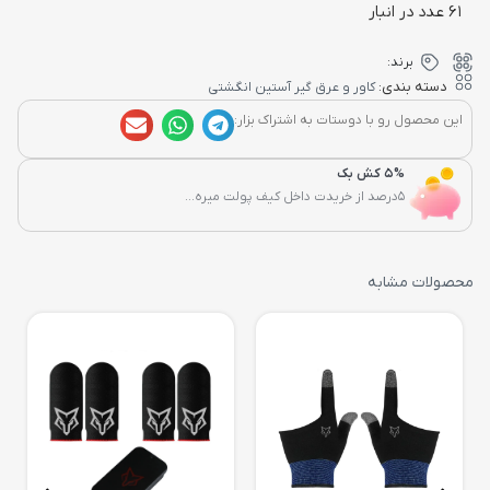
61 عدد در انبار
برند:
دسته بندی:
کاور و عرق گیر آستین انگشتی
این محصول رو با دوستات به اشتراک بزار:
5% کش بک
5درصد از خریدت داخل کیف پولت میره...
محصولات مشابه