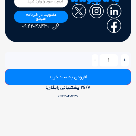
عضویت در خبرنامه
هینتو
۰۹۱۴۲۰۴۸۴۳۰
تماس با ما
-
+
آدرس:
بوکان ، میدان فرمانداری ، فروشگاه هینتو
افزودن به سبد خرید
٢٤/٧ پشتیبانی رایگان:
09142048430
دسترسی سریع
پشتیبانی
تماس با ما
نحوه ثبت سفارش
حساب کاربری
حریم خصوصی