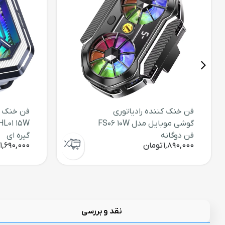
فن خنک کننده رادیاتوری
فن خنک ک
گوشی موبایل مدل FS06 10W
فن دوگانه
گیره ای
1,890,000
تومان
1,690,000
نقد و بررسی