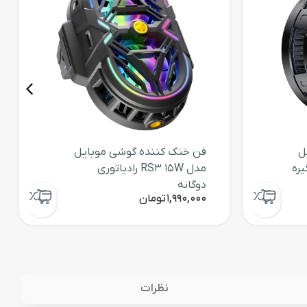
ل
فن خنک کننده گوشی موبایل
گیره
مدل RS3 15W رادیاتوری
دوگانه
1,990,000
تومان
نظرات