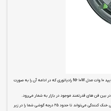
بهره مندی از فناوری روز دنیا برای انتقال سرما، نورپردازی محشر، اتصال مگنتی پایدار و غیره از ویژگی های فن خنک کننده موبایل و ایپد 10 وات مدل N6 10W رادیاتوری که در ادامه آن را به صورت
این فن خنک کننده برای اجرای بازی های سنگین، برنامه های گرافیکی و تولید محتوا با موبایل کاربردی است و به خاطر فناوری ترکیبی خنک کنندگی می‌تواند تا حدود 25 درجه گوشی شما را در زیر