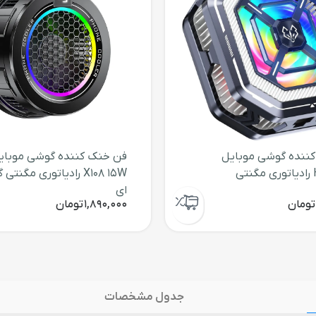
ننده گوشی موبایل
فن خنک کننده گوشی موبای
HL01 15W رادیاتوری مگنتی
X108 15W رادیاتوری مگنتی 
ای
تومان
1,890,000
تومان
جدول مشخصات