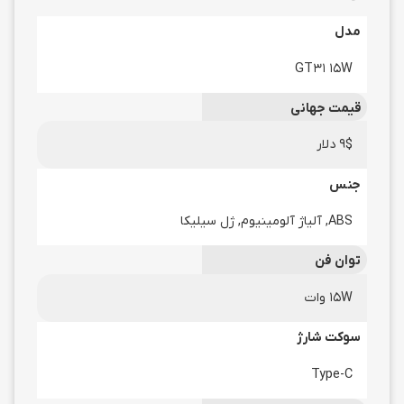
مدل
GT31 15W
قیمت جهانی
9$ دلار
جنس
ABS, آلیاژ آلومینیوم, ژل سیلیکا
توان فن
15W وات
سوکت شارژ
Type-C