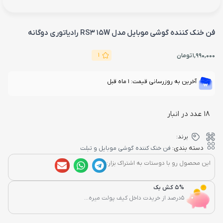
فن خنک کننده گوشی موبایل مدل RS3 15W رادیاتوری دوگانه
1
1,990,000
تومان
آخرین به روزرسانی قیمت: 1 ماه قبل
18 عدد در انبار
برند:
دسته بندی:
فن خنک کننده گوشی موبایل و تبلت
این محصول رو با دوستات به اشتراک بزار:
5% کش بک
5درصد از خریدت داخل کیف پولت میره...