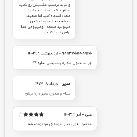
و نباید برچسب مگنتیش رو بکنید
و تقریبا 5 بار میتونید بکنید و
مجدد استفاه کنید اما ضعیف
میشه بعد از ضیعف شدن
میتونید صفحه الومینیومی جدا
براش تهیه کنید
989375548965
–
اردیبهشت 8, 1403
چرا سایتتون شماره پشتیبانی نداره ؟؟
مدیر
–
خرداد 18, 1403
سلام وقتتون بخیر داره قربان
علی
–
آذر 2, 1403
امتیاز
4
محصولاتتون خیلی خوبه کی موجودمیشه
از 5