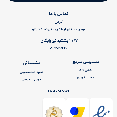
تماس با ما
آدرس:
بوکان ، میدان فرمانداری ، فروشگاه هینتو
٢٤/٧ پشتیبانی رایگان:
09142048430
دسترسی سریع
پشتیبانی
تماس با ما
نحوه ثبت سفارش
حساب کاربری
حریم خصوصی
اعتماد به ما