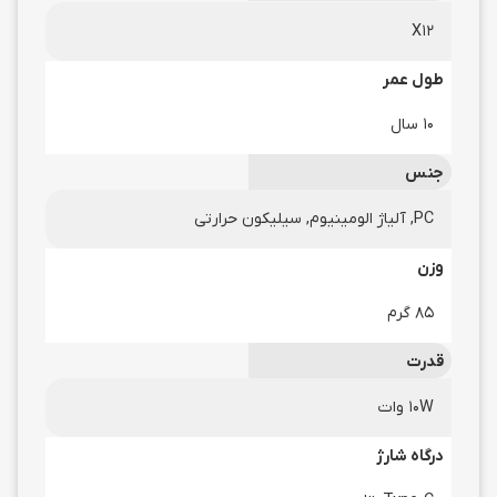
X12
طول عمر
10 سال
جنس
PC, آلیاژ الومینیوم, سیلیکون حرارتی
وزن
85 گرم
قدرت
10W وات
درگاه شارژ