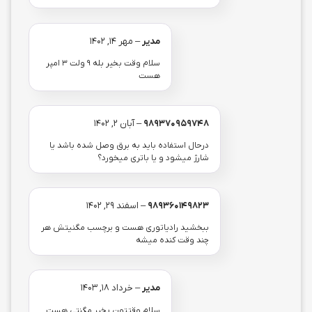
مدیر
–
مهر 14, 1402
سلام وقت بخیر بله 9 ولت 3 امپر
هست
989370959748
–
آبان 2, 1402
درحال استفاده باید به برق وصل شده باشد یا
شارژ میشود و یا باتری میخورد؟
989360149823
–
اسفند 29, 1402
ببخشید رادیاتوری هست و برچسب مگنیتش هر
چند وقت کنده میشه
مدیر
–
خرداد 18, 1403
سلام وقتتون بخیر مگنتی هست