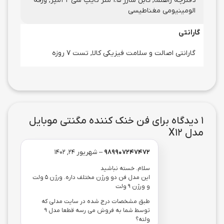
دفترچه راهنما, کابل شارژ 1.5 متر تایپ سی 2 آمپر, ورقه
الومینیومی مغناطیسی
گارانتی
گارانتی اصالت و سلامت فیزیکی کالا, تست 7 روزه
1 دیدگاه برای
فن خنک کننده مگنتی موبایل
مدل X12
989907247472
–
شهریور 24, 1402
سلام. خسته نباشید
این مدل فن دو ورژن مختلف داره. ورژن 5 ولت
و ورژن 9 ولت
طبق مشخصات درج شده در سایت مدلی که
توسط شما به فروش می رسه قطعا مدل 9
ولته؟