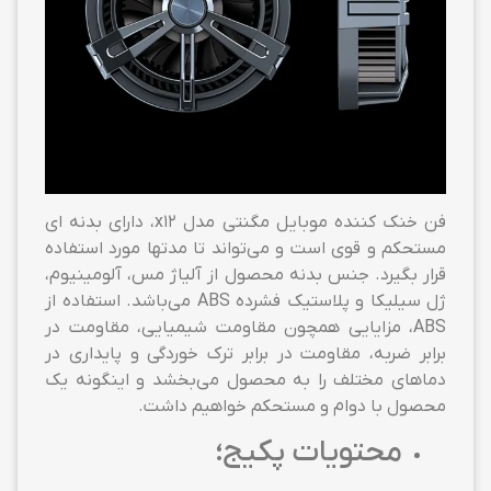
فن خنک کننده موبایل مگنتی مدل x12، دارای بدنه ای
مستحکم و قوی است و می‌تواند تا مدتها مورد استفاده
قرار بگیرد. جنس بدنه محصول از آلیاژ مس، آلومینیوم،
ژل سیلیکا و پلاستیک فشرده ABS می‌باشد. استفاده از
ABS، مزایایی همچون مقاومت شیمیایی، مقاومت در
برابر ضربه، مقاومت در برابر ترک خوردگی و پایداری در
دماهای مختلف را به محصول می‌بخشد و اینگونه یک
محصول با دوام و مستحکم خواهیم داشت.
محتویات پکیج؛