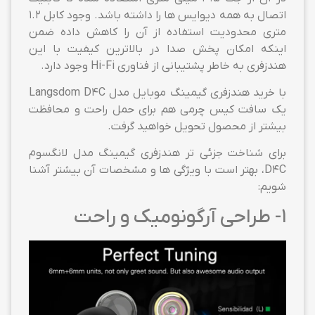
اتصال به همه دیوایس ها را داشته باشد. وجود کابل 1.2
متری محدودیت استفاده از آن را کاهش داده ضمن
اینکه امکان پخش صدا در بالاترین کیفیت با این
هندزفری به خاطر پشتیبانی از فناوری Hi-Fi وجود دارد.
با خرید هندزفری گیمینگ موبایل مدل Langsdom D4C
یک سافت کیس چرمی هم برای حمل راحت و محافظت
بیشتر از محصول تحویل خواهید گرفت.
برای شناخت جزئی تر هندزفری گیمینگ مدل لانگسوم
D4C، بهتر است با ویژگی ها و مشخصات آن بیشتر آشنا
شویم:
1- طراحی آرگونومیک و راحت