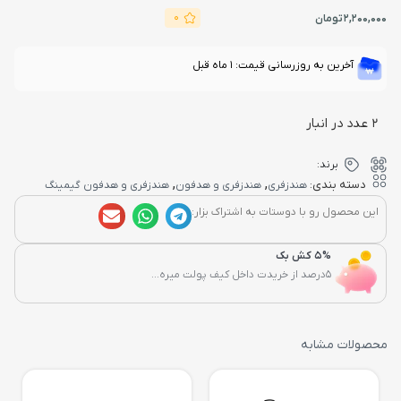
0
2,200,000
تومان
آخرین به روزرسانی قیمت: 1 ماه قبل
2 عدد در انبار
برند:
,
,
دسته بندی:
هندزفری
هندزفری و هدفون
هندزفری و هدفون گیمینگ
این محصول رو با دوستات به اشتراک بزار:
5% کش بک
5درصد از خریدت داخل کیف پولت میره...
محصولات مشابه