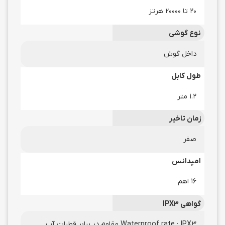
20 تا 20000 هرتز
نوع گوشی
داخل گوش
طول کابل
1.2 متر
زمان تاخیر
صفر
امپدانس
16 اهم
گواهی IPX3
Waterproof rate : IPX3 مقاوم در برابر قطرات آب