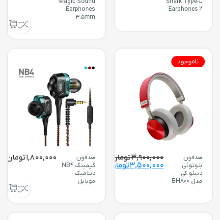
Magic Sound
Shark Type-C
Earphones
Earphones 2
3.5mm
ناموجود
3,900,000
تومان
1,800,000
تومان
هدفون
هدفون
3,500,000
تومان
بلوتوثی
گیمینگ NB4
دبیلو کی
دینامیک
مدل BH800
موبایل