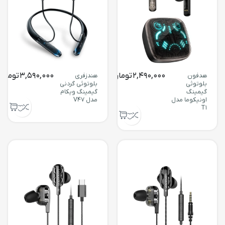
2,490,000
تومان
3,590,000
تومان
هدفون
هندزفری
بلوتوثی
بلوتوثی گردنی
گیمینگ
گیمینگ ویکام
اونیکوما مدل
مدل V47
T1