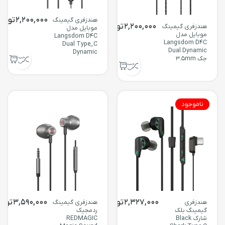
2,200,000
توما
هندزفری گیمینگ
2,200,000
تومان
هندزفری گیمینگ
موبایل مدل
موبایل مدل
Langsdom D4C
Langsdom D4C
Dual Type_C
Dual Dynamic
Dynamic
جک 3.5mm
ناموجود
2,327,000
تومان
3,590,000
توما
هندزفری
هندزفری گیمینگ
گیمینگ بلک
ردمجیک
شارک Black
REDMAGIC