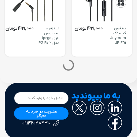
499,000
تومان
499,000
تومان
هدفون
هندزفری
گیمینگ
مخصوص
Joyroom
بازی ipega
JR ED1
مدل PG R012
به ما بپیوندید
عضویت در خبرنامه
هینتو
۰۹۱۴۲۰۴۸۴۳۰