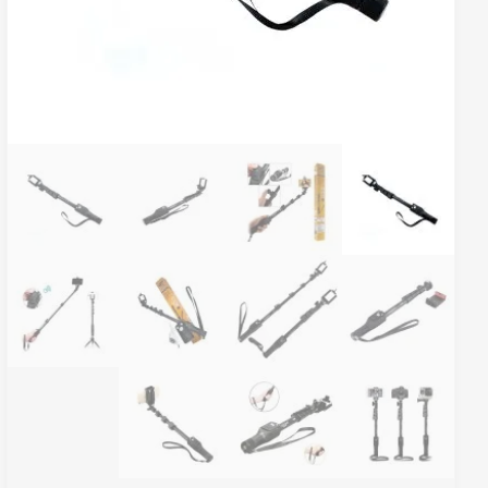
هدفون بلوتوثی گیمینگ
هندزفری ب
اونیکوما مدل T1
گیمینگ ویک
2,490,000
تومان
,590,000