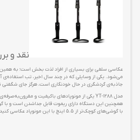
طراحی YT-1288 فرق زیادی با دیگر مونوپادها ندار
که گوشی‌تان باید در حالت لنداسکیپ (افقی) در گیره‌ی مونوپ
پیش از عکاسی، آمادگی لازم را داشته باشید.
مشکلی که ممکن است در طول کار با این مونوپاد به آن بربخ