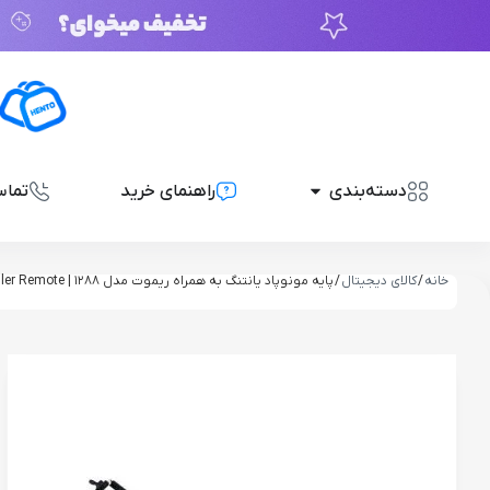
دسته‌بندی
راهنمای خرید
تماس
خانه
/
کالای دیجیتال
/ پایه مونوپاد یانتنگ به همراه ریموت مدل 1288 | Yunteng YT-1288 Monopod With Zoom Controller Remote
ناموجود