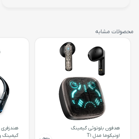
طول هم در حالتی که تمام تکه‌ها جمع شده‌اند، 42.5 سانتی‌‌متر است.
این محصول به 
شده که از قابلیت چرخش 360 درجه و خ
کادربندی کرد. افرادی که به گرفتن عکس سلفی تمایلی ندارند، می
مونوپاد است، اقدام به عکاسی کنند. ریموت‌کنترل این محصو