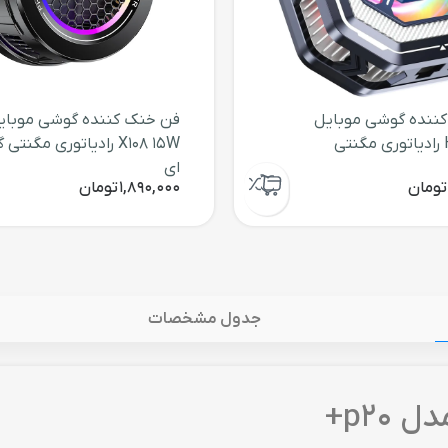
ننده گوشی موبایل
فن خنک کننده گوشی موبای
HL01 15W رادیاتوری مگنتی
X108 15W رادیاتوری مگنتی 
ای
تومان
1,890,000
تومان
جدول مشخصات
p20+