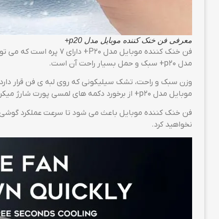
معرفی فن خنک کننده موبایل مدل p20+
مدل p20+ سبک و حمل بسیار راحت آن است.
وزن سبک و راحت، تشک سیلیکونی که روی لبه ی فن قرار دارد
موبایل مدل p20+ از برخورد دکمه های لمسی پورت شارژ میکرو جلوگیری می کند. وظیفه اصلی این محصول کاهش چشمگیر دمای گوشی های موبایل است.
فن خنک کننده موبایل باعث می شود تا سرعت عملکرد گوشی شما
نخواهید کرد.