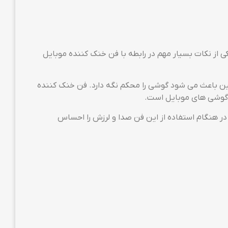
ره است که می تواند در 3 ثانیه درجه حرارات موبایل را از 37 درجه به 25 درجه برساند. یکی از نکات بسیار مهم در رابطه با فن خنک کننده موبایل
نین باعث می شود گوشی را محکم نگه دارد. فن خنک کننده
در هنگام استفاده از این فن صدا و لرزش را احساس