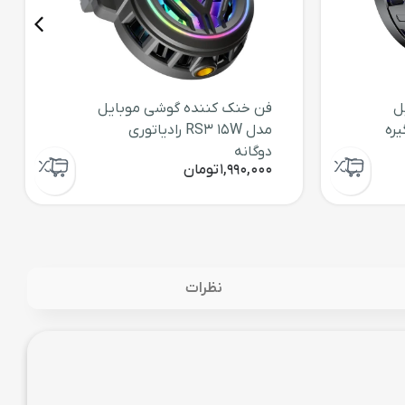
ل
فن خنک کننده گوشی موبایل
گیره
مدل RS3 15W رادیاتوری
دوگانه
1,990,000
تومان
نظرات