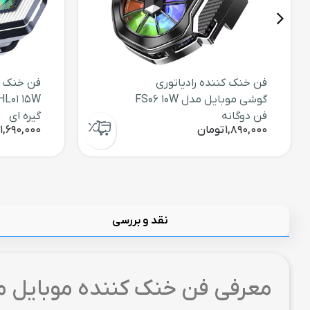
فن خنک کننده رادیاتوری
فن خنک ک
گوشی موبایل مدل FS06 10W
فن دوگانه
گیره ای
1,890,000
تومان
1,690,000
نقد و بررسی
معرفی فن خنک کننده موبایل مدل 