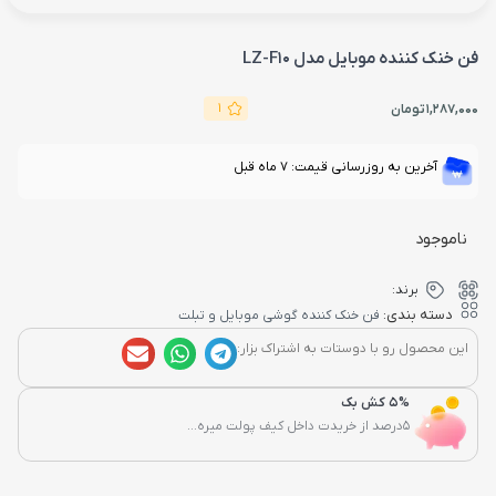
فن خنک کننده موبایل مدل LZ-F10
1
1,287,000
تومان
آخرین به روزرسانی قیمت: 7 ماه قبل
ناموجود
برند:
دسته بندی:
فن خنک کننده گوشی موبایل و تبلت
این محصول رو با دوستات به اشتراک بزار:
5% کش بک
5درصد از خریدت داخل کیف پولت میره...