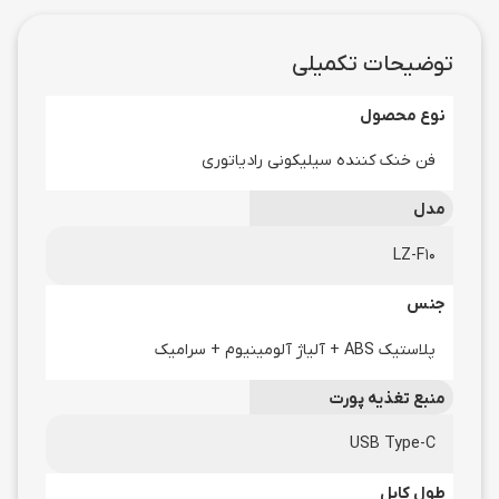
توضیحات تکمیلی
نوع محصول
فن خنک کننده سیلیکونی رادیاتوری
مدل
LZ-F10
جنس
پلاستیک ABS + آلیاژ آلومینیوم + سرامیک
منبع تغذیه پورت
USB Type-C
طول کابل