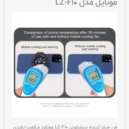
موبایل مدل LZ-F10
فن خنک کننده سیلیکونی LZ-F10 عملکرد شگفت انگیزی