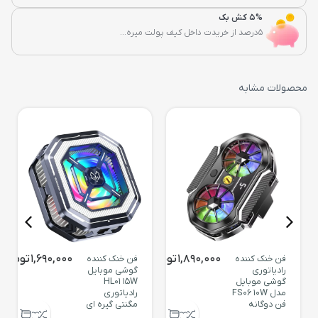
5% کش بک
5درصد از خریدت داخل کیف پولت میره...
محصولات مشابه
1,890,000
تومان
1,690,000
تومان
فن خنک کننده
فن خنک کننده
رادیاتوری
گوشی موبایل
گوشی موبایل
HL01 15W
مدل FS06 10W
رادیاتوری
فن دوگانه
مگنتی گیره ای