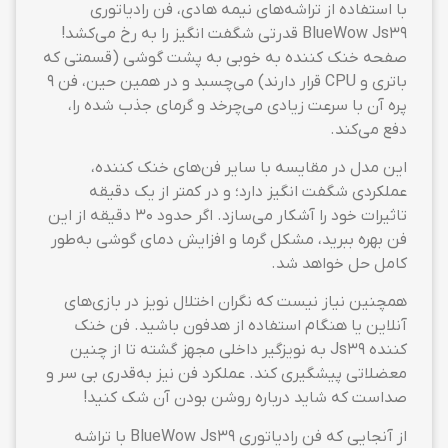
با استفاده از تراشه‌های نیمه هادی، فن رادیاتوری
BlueWow Js39 قدرتی شگفت انگیز را به رخ می‌کشد!
صفحه خنک کننده به خوبی به پشت گوشی (قسمتی که
باتری و CPU قرار دارند) می‌چسبد و در همین حین، فن ۹
پره آن با سرعت زیادی می‌چرخد و گرمای جذب شده را،
دفع می‌کند.
این مدل در مقایسه با سایر فن‌های خنک کننده،
عملکردی شگفت انگیز دارد؛ و در کمتر از یک دقیقه
تاثیرات خود را آشکار می‌سازد. اگر حدود ۳۰ دقیقه از این
فن بهره ببرید، مشکل گرما و افزایش دمای گوشی به‌طور
کامل حل خواهد شد.
همچنین نیاز نیست که نگران اختلال نویز در بازی‌های
آنلاین یا هنگام استفاده از هدفون باشید. فن خنک
کننده Js39 به نویزگیر داخلی مجهز گشته تا از چنین
معضلاتی پیشگیری کند. عملکرد فن نیز به‌قدری بی سر و
صداست که شاید درباره روشن بودن آن شک کنید!
از آنجایی که فن رادیاتوری BlueWow Js39 با تراشه