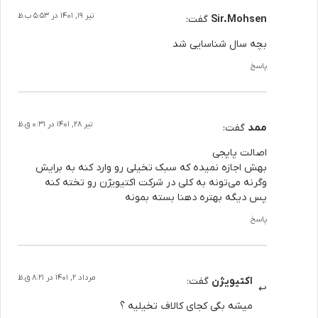
تیر 19, 1401 در 5:53 ب.ظ
Sir.Mohsen
گفت:
بچه سال شناسایی شد
پاسخ
تیر 28, 1401 در 0:31 ق.ظ
ممد
گفت:
اصالت پاپجی
بهش اجازه نمیده که سبک تخیلی رو وارد کنه به برایش
وگرنه می‌تونه به کلی در شرکت اکتیویژن رو تخته کنه
پس دیگه بهتره دهنا بسته بمونه
پاسخ
مرداد 2, 1401 در 8:21 ق.ظ
اکتیویژن
گفت:
میشه بگی کجای کالاف تخیلیه ؟