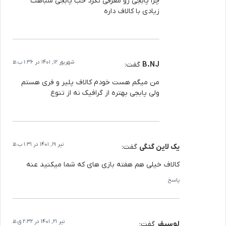
چرا پابجی رو معرفی نکرد خب پابجی شباهت
زیادی با کالاف داره
شهریور 12, 1401 در 1:36 ب.ظ
B.NJ
گفت:
من میگم هست خودم کالاف پلیر و فری هستم
ولی پابجی بهتره از گرافیک نه از تنوع
تیر 19, 1401 در 1:31 ب.ظ
یک لاین گنگی
گفت:
کالاف خیلی هم هفته بازی های که شما میکنید عنه
پاسخ
تیر 21, 1401 در 2:32 ق.ظ
لوسیفر
گفت: