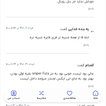
موبایل ندارد جز بتل رویال
پاسخ
مرداد 7, 1401 در 5:59 ب.ظ
یه بنده خدایی
گفت:
اتفا قا از همه شبیه تر فری فایره شبیه تره
پاسخ
خرداد 31, 1401 در 11:24 ب.ظ
گمنام
گفت:
عالی بود لیست خوبی بود به جز sniper Fury بقیه اوکی بودن
بهتر بود به جای این اپکس لجندز میومد داخل لیست
پاسخ
خانه
علاقه‌مندی
مقایسه
حساب من
تیر 9, 1401 در 1:13 ب.ظ