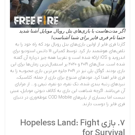
اگر مدت‌هاست با بازی‌های بتل رویال موبایل آشنا شدید
حتما نام فری فایر برای شما آشناست!
گارنا فری فایر از اولین بازی‌های بتل رویال بود که راه خود را به
تلفن‌های هوشمند باز کرد. توسط کمپانی ۱۱۱ داتس استودیو برای
اندروید و iOS ارائه شده است و تقریبا همه چیز درباره آن گفته
شده است. سال‌های ۲۰۱۹ و ۲۰۲۰ پر استقبال‌ترین زمان‌ها برای این
بازی بودند. گوگل پلی نیز در ۲۰۱۹ جایزه «برترین بازی محبوب» را به
فری فایر اهدا کرد. مودهای متنوع برای بازی از جمله: کلاسیک،
نبردهای رتبه بندی شده، تک نفره، دو نفره، تیمی و… از مزایای
آن می‌باشد. اگرچه شباهت این بازی به کالاف دیوتی موبایل، عینی
نیست اما بسیاری از پلیرهای COD Mobile غوطه‌وری در دنیای
فری فایر را دوست دارند.
۷. بازی Hopeless Land: Fight
for Survival