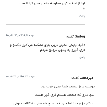
آره از اسکیناتون معلومه چقد واقعی گرایانست
خ
پاسخ
مرداد 11, 1401 در 12:23 ب.ظ
Sadeq
گفت:
دقیقا پابجی تخیلی ترین بازی ممکنه من کیل باکسو و
فری فایرو به پابجی ترجیح میدم
پاسخ
خرداد 22, 1401 در 11:22 ب.ظ
امیرمحمد
گفت:
دوست عزیز لیست شما خیلی خوب بود
تنها بازی که مخالف هستم فری فایر هست
نمیگم بازی بده اما فری فایر هیچ شباهتی به کالاف دیوتی