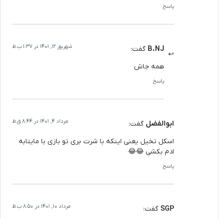
پاسخ
شهریور 12, 1401 در 1:37 ب.ظ
B.NJ
گفت:
همه جاش
پاسخ
مرداد 4, 1401 در 8:44 ق.ظ
ابوالفضل
گفت:
اسکل تخیل یعنی اینکه با شرت بری تو بازی با مایتابه
ادم بکشی 😂😂
پاسخ
مرداد 10, 1401 در 8:50 ب.ظ
SGP
گفت: