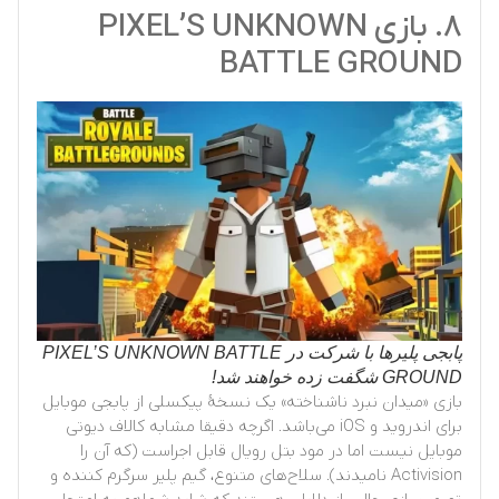
۸. بازی PIXEL’S UNKNOWN
BATTLE GROUND
پابجی پلیرها با شرکت در PIXEL’S UNKNOWN BATTLE
GROUND شگفت زده خواهند شد!
بازی «میدان نبرد ناشناخته» یک نسخهٔ پیکسلی از پابجی موبایل
برای اندروید و iOS می‌باشد. اگرچه دقیقا مشابه کالاف دیوتی
موبایل نیست اما در مود بتل رویال قابل اجراست (که آن را
Activision نامیدند). سلاح‌های متنوع، گیم پلیر سرگرم کننده و