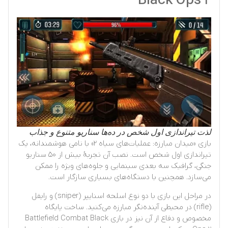
Black Ops 2
لذت تیراندازی اول شخص در ده‌ها سناریو متنوع و جذاب
بازی «میدان مبارزه: عملیات‌های سیاه ۲» با نامی هوشمندانه، یک
تیراندازی اول شخص است. نصب آن تجربهٔ بیش از ۵۰ سناریو
جنگی، گرافیک سه بعدی سینمایی و جلوه‌های ویژه را ممکن
می‌سازد. همچنین با دستگاه‌های بسیاری سازگار است.
در مراحل این بازی با دو نوع اسلحه اسنایپر (sniper) و رایفل
(rifle) در محیطی آینده‌نگر مبارزه می‌کنید. ساخت پایگاه
مخصوص و دفاع از آن نیز در بازی Battlefield Combat Black