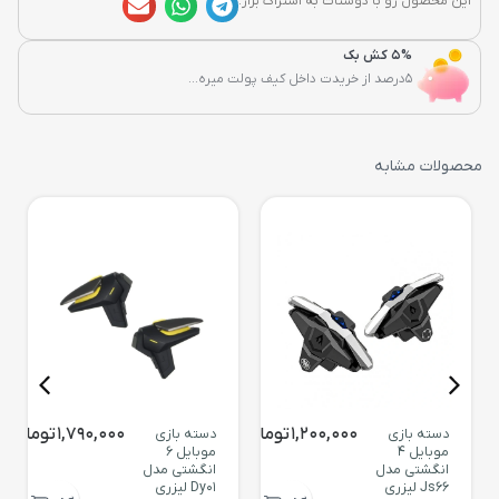
این محصول رو با دوستات به اشتراک بزار:
5% کش بک
5درصد از خریدت داخل کیف پولت میره...
محصولات مشابه
1,200,000
تومان
1,790,000
تومان
دسته بازی
دسته بازی
موبایل 4
موبایل 6
انگشتی مدل
انگشتی مدل
Js66 لیزری
Dy01 لیزری