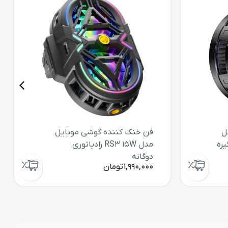
ل
فن خنک کننده گوشی موبایل
گیره
مدل RS3 15W رادیاتوری
دوگانه
1,990,000
تومان