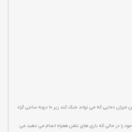
تراشه داخلی DL05 قابل اطمینان تر ، می تواند تلفن همراه شما را سریع و پایدارتر خنک کند ، بیشترین میزان دمایی که می تواند خنک کند زیر ۱۰ درچه سانتی گراد
هد،شما دمای تلفن هوشمند خود را در حالی که بازی های تلفن همراه انجام می دهید می