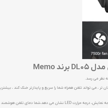
ل مدل
DL05 برند Memo
این DL05 جدید دارای صفحه نمایش، درجه حرارت LED نشان می د