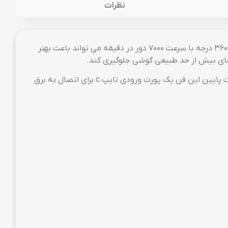
نظرات
یکی دیگر از مدل های فن خنک کننده DL05 است که این فن رادیاتور خنک کننده موبایل ، دارای دریچه های متعدد و قابلیت تهویه 360 درجه با سرعت ۷۰۰۰ دور در دقیقه می تواند باعث بهتر
رمای بیش از حد طبیعی گوشی جلوگیری کند.
فن خنک کننده DL05 موبایل بر روی زبانه های کشویی برای نگهداری بالاتر و جلوگیری از لغزش،پدهای سیلیکونی قرار دارد و در قسمت پایین این فن یک پورت ورودی تایپ c برای اتصال به برق