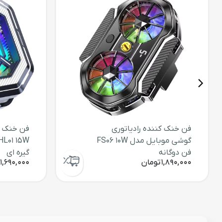
فن خنک کننده رادیاتوری
فن خنک ک
گوشی موبایل مدل FS06 10W
فن دوگانه
گیره ای
1,890,000
تومان
1,690,000