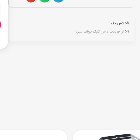
5% کش بگ
5% از خریدت داخل کیف پولت میره!