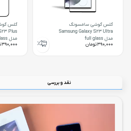
گلس گوشی سامسونگ
گلس گوش
S23 Plus
Samsung Galaxy S23 Ultra
مدل full glass
مدل full glass
390,000
تومان
390,000
ت
نقد و بررسی
نمایشگر
ویدیو