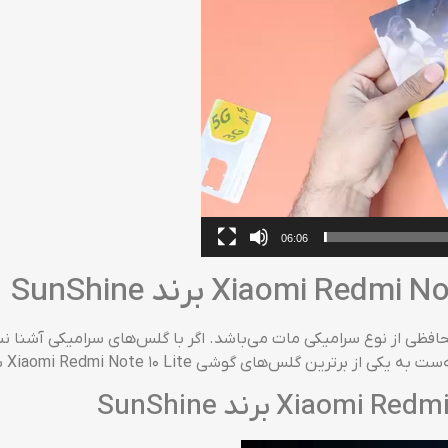
06:06
گیمینگ Xiaomi Redmi Note 10 Lite برند SunShine محافظی از نوع سرامیکی مات می‌باشد. اگر با گل
Xiaomi Redmi Note 10  با شفافیت و مقاومت بالا تبدیل می‌گردد!