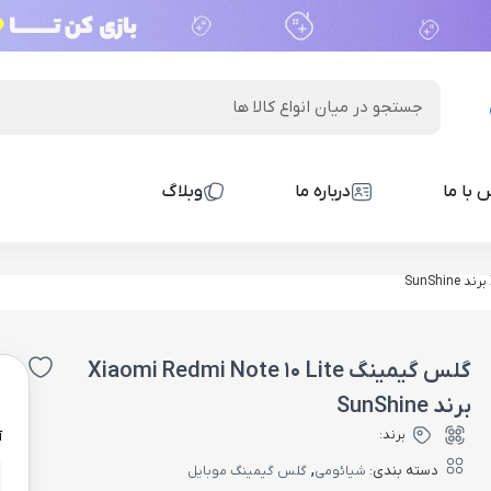
 با ما
درباره ما
وبلاگ
گلس گیمینگ Xiaomi Redmi Note 10 Lite
0
برند SunShine
برند:
آ
,
دسته بندی:
شیائومی
گلس گیمینگ موبایل