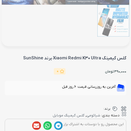
گلس گیمینگ Xiaomi Redmi K30 Ultra برند SunShine
0
390,000
تومان
آخرین به روزرسانی قیمت: 6 روز قبل
برند:
,
دسته بندی:
شیائومی
گلس گیمینگ موبایل
این محصول رو با دوستات به اشتراک بزار: