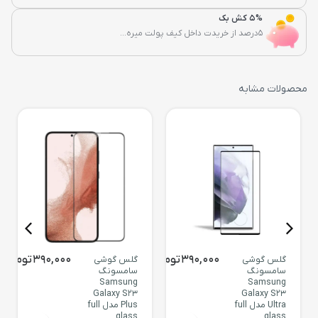
5% کش بک
5درصد از خریدت داخل کیف پولت میره...
محصولات مشابه
390,000
تومان
390,000
تومان
گلس گوشی
گلس گوشی
سامسونگ
سامسونگ
Samsung
Samsung
Galaxy S23
Galaxy S23
Ultra مدل full
Plus مدل full
glass
glass