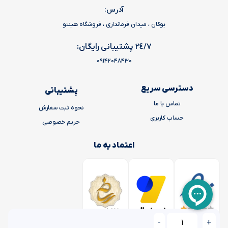
آدرس:
بوکان ، میدان فرمانداری ، فروشگاه هینتو
٢٤/٧ پشتیبانی رایگان:
09142048430
دسترسی سریع
پشتیبانی
تماس با ما
نحوه ثبت سفارش
حساب کاربری
حریم خصوصی
اعتماد به ما
-
+