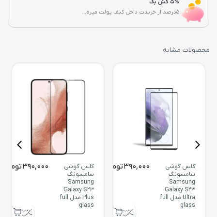
5% کش بک
5درصد از خریدت داخل کیف پولت میره...
محصولات مشابه
390,000
تومان
390,000
تومان
گلس گوشی
گلس گوشی
سامسونگ
سامسونگ
Samsung
Samsung
Galaxy S23
Galaxy S23
Ultra مدل full
Plus مدل full
glass
glass