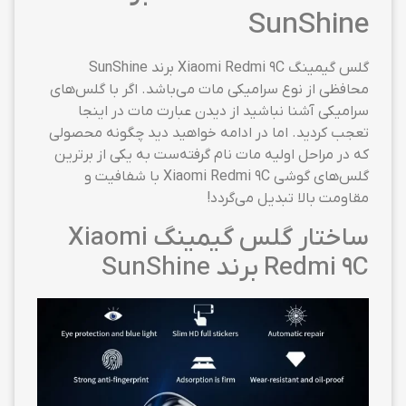
SunShine
گلس گیمینگ Xiaomi Redmi 9C برند SunShine
محافظی از نوع سرامیکی مات می‌باشد. اگر با گلس‌های
سرامیکی آشنا نباشید از دیدن عبارت مات در اینجا
تعجب کردید. اما در ادامه خواهید دید چگونه محصولی
که در مراحل اولیه مات نام گرفته‌ست به یکی از برترین
گلس‌های گوشی Xiaomi Redmi 9C با شفافیت و
مقاومت بالا تبدیل می‌گردد!
ساختار گلس گیمینگ Xiaomi
Redmi 9C برند SunShine