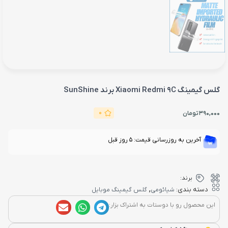
گلس گیمینگ Xiaomi Redmi 9C برند SunShine
0
390,000
تومان
آخرین به روزرسانی قیمت: 5 روز قبل
برند:
,
دسته بندی:
شیائومی
گلس گیمینگ موبایل
این محصول رو با دوستات به اشتراک بزار: