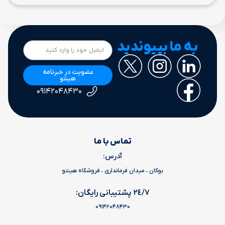
به ما بپیوندید
عضویت در خبرنامه
هینتو
۰۹۱۴۲۰۴۸۴۳۰
تماس با ما
آدرس:
بوکان ، میدان فرمانداری ، فروشگاه هینتو
٢٤/٧ پشتیبانی رایگان:
09142048430