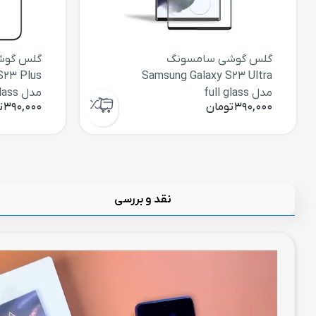
گلس گوشی سامسونگ
گلس گوش
S23 Plus
Samsung Galaxy S23 Ultra
مدل full glass
مدل full glass
390,000
تومان
390,000
ت
نقد و بررسی
نمایشگر
ویدیو