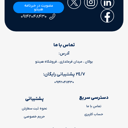
عضویت در خبرنامه
هینتو
۰۹۱۴۲۰۴۸۴۳۰
تماس با ما
آدرس:
بوکان ، میدان فرمانداری ، فروشگاه هینتو
٢٤/٧ پشتیبانی رایگان:
09142048430
دسترسی سریع
پشتیبانی
تماس با ما
نحوه ثبت سفارش
حساب کاربری
حریم خصوصی