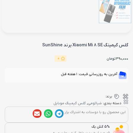
گلس گیمینگ Xiaomi Mi 8 SE برند SunShine
0
390,000
تومان
آخرین به روزرسانی قیمت: 1 هفته قبل
برند:
,
دسته بندی:
شیائومی
گلس گیمینگ موبایل
این محصول رو با دوستات به اشتراک بزار:
5% کش بک
5درصد از خریدت داخل کیف پولت میره...