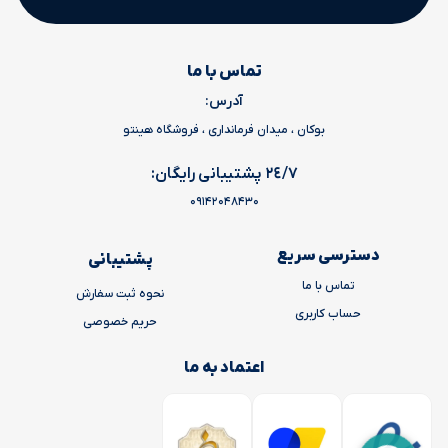
تماس با ما
آدرس:
بوکان ، میدان فرمانداری ، فروشگاه هینتو
٢٤/٧ پشتیبانی رایگان:
09142048430
دسترسی سریع
پشتیبانی
تماس با ما
نحوه ثبت سفارش
حساب کاربری
حریم خصوصی
اعتماد به ما