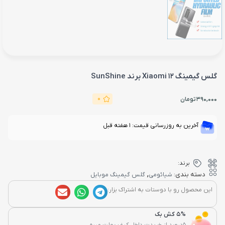
گلس گیمینگ Xiaomi 12 برند SunShine
0
390,000
تومان
آخرین به روزرسانی قیمت: 1 هفته قبل
برند:
,
دسته بندی:
شیائومی
گلس گیمینگ موبایل
این محصول رو با دوستات به اشتراک بزار:
5% کش بک
5درصد از خریدت داخل کیف پولت میره...