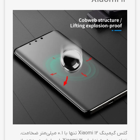
گلس گیمینگ Xiaomi 12 تنها با ۰.۱ میلی‌متر ضخامت،