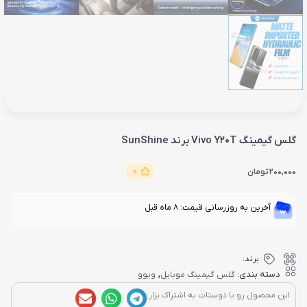
گلس گیمینگ Vivo Y20T برند SunShine
0
200,000
تومان
آخرین به روزرسانی قیمت: 8 ماه قبل
برند:
,
دسته بندی:
گلس گیمینگ موبایل
ویوو
این محصول رو با دوستات به اشتراک بزار: