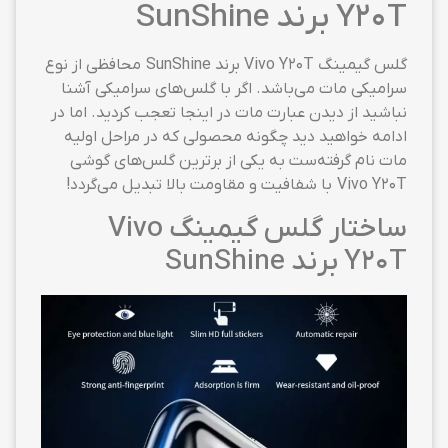
Y20T برند SunShine
گلس گیمینگ Vivo Y20T برند SunShine محافظی از نوع
سرامیکی مات می‌باشد. اگر با گلس‌های سرامیکی آشنا
نباشید از دیدن عبارت مات در اینجا تعجب کردید. اما در
ادامه خواهید دید چگونه محصولی که در مراحل اولیه
مات نام گرفته‌ست به یکی از برترین گلس‌های گوشی
Vivo Y20T با شفافیت و مقاومت بالا تبدیل می‌گردد!
ساختار گلس گیمینگ Vivo
Y20T برند SunShine