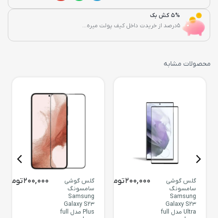
5% کش بک
5درصد از خریدت داخل کیف پولت میره...
محصولات مشابه
200,000
تومان
200,000
تومان
گلس گوشی
گلس گوشی
سامسونگ
سامسونگ
Samsung
Samsung
Galaxy S23
Galaxy S23
Ultra مدل full
Plus مدل full