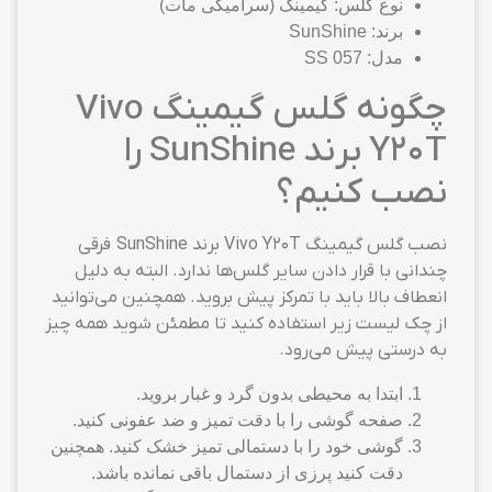
نوع گلس: گیمینگ (سرامیکی مات)
برند: SunShine
مدل: SS 057
چگونه گلس گیمینگ Vivo
Y20T برند SunShine را
نصب کنیم؟
نصب گلس گیمینگ Vivo Y20T برند SunShine فرقی
چندانی با قرار دادن سایر گلس‌ها ندارد. البته به دلیل
انعطاف بالا باید با تمرکز پیش بروید. همچنین می‌توانید
از چک لیست زیر استفاده کنید تا مطمئن شوید همه چیز
به درستی پیش می‌رود.
ابتدا به محیطی بدون گرد و غبار بروید.
صفحه گوشی را با دقت تمیز و ضد عفونی کنید.
گوشی خود را با دستمالی تمیز خشک کنید. همچنین
دقت کنید پرزی از دستمال باقی نمانده باشد.