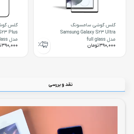
گلس گوشی سامسونگ
گلس گوش
S23 Plus
Samsung Galaxy S23 Ultra
مدل full glass
مدل full glass
390,000
تومان
390,000
ت
نقد و بررسی
نمایشگر
ویدیو