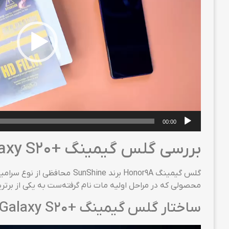
00:00
بررسی گلس گیمینگ +Samsung Galaxy S20 برند SunShine
گلس گیمینگ Honor9A برند ne
محصولی که در مراحل اولیه مات نام گرفته‌ست به یکی از برترین گلس‌های گوشی Honor9A با شفافیت
ساختار گلس گیمینگ +Samsung Galaxy S20 برند SunShine