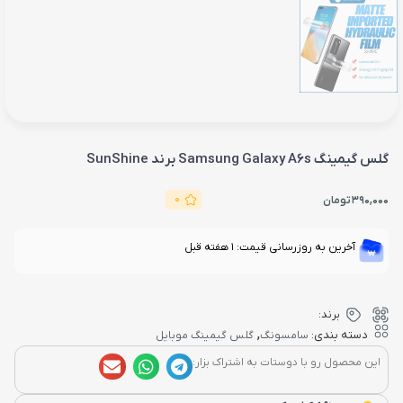
گلس گیمینگ Samsung Galaxy A6s برند SunShine
0
390,000
تومان
آخرین به روزرسانی قیمت: 1 هفته قبل
برند:
,
دسته بندی:
سامسونگ
گلس گیمینگ موبایل
این محصول رو با دوستات به اشتراک بزار: