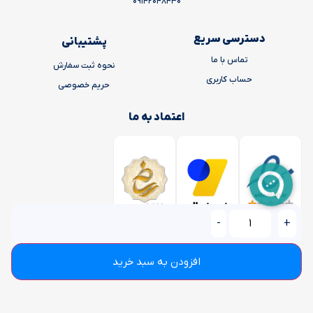
09142048430
دسترسی سریع
پشتیبانی
تماس با ما
نحوه ثبت سفارش
حساب کاربری
حریم خصوصی
اعتماد به ما
-
+
افزودن به سبد خرید