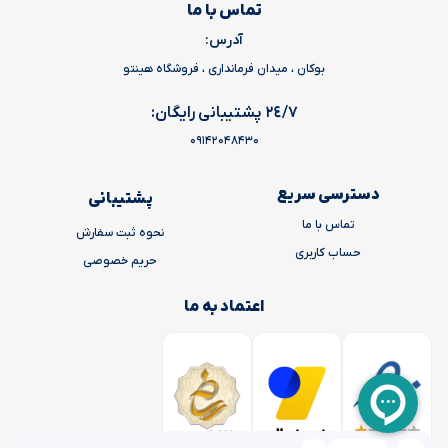
تماس با ما
آدرس:
بوکان ، میدان فرمانداری ، فروشگاه هینتو
٢٤/٧ پشتیبانی رایگان:
09142048430
دسترسی سریع
پشتیبانی
تماس با ما
نحوه ثبت سفارش
حساب کاربری
حریم خصوصی
اعتماد به ما