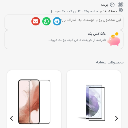
برند:
,
دسته بندی:
سامسونگ
گلس گیمینگ موبایل
این محصول رو با دوستات به اشتراک بزار:
5% کش بک
5درصد از خریدت داخل کیف پولت میره...
محصولات مشابه