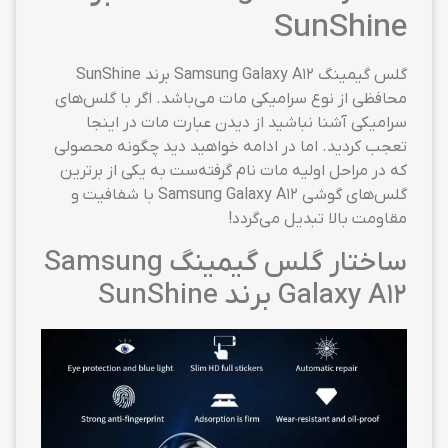
SunShine
گلس گیمینگ Samsung Galaxy A12 برند SunShine
محافظی از نوع سرامیکی مات می‌باشد. اگر با گلس‌های
سرامیکی آشنا نباشید از دیدن عبارت مات در اینجا
تعجب کردید. اما در ادامه خواهید دید چگونه محصولی
که در مراحل اولیه مات نام گرفته‌ست به یکی از برترین
گلس‌های گوشی Samsung Galaxy A12 با شفافیت و
مقاومت بالا تبدیل می‌گردد!
ساختار گلس گیمینگ Samsung
Galaxy A12 برند SunShine