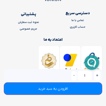
09142048430
دسترسی سریع
پشتیبانی
تماس با ما
نحوه ثبت سفارش
حساب کاربری
حریم خصوصی
اعتماد به ما
-
+
افزودن به سبد خرید