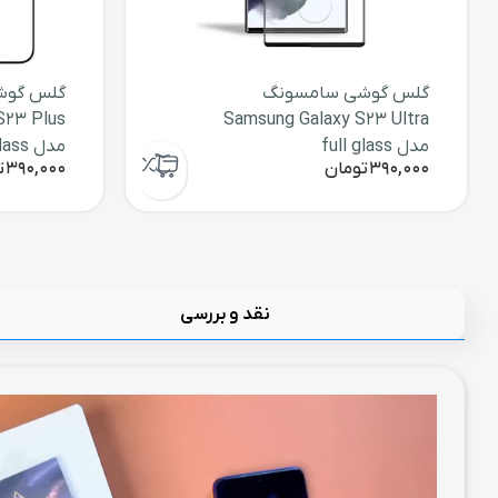
گلس گوشی سامسونگ
گلس گوش
S23 Plus
Samsung Galaxy S23 Ultra
مدل full glass
مدل full glass
390,000
تومان
390,000
ت
نقد و بررسی
نمایشگر
ویدیو