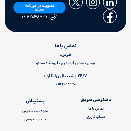
عضویت در خبرنامه
هینتو
۰۹۱۴۲۰۴۸۴۳۰
تماس با ما
آدرس:
بوکان ، میدان فرمانداری ، فروشگاه هینتو
٢٤/٧ پشتیبانی رایگان:
09142048430
دسترسی سریع
پشتیبانی
تماس با ما
نحوه ثبت سفارش
حساب کاربری
حریم خصوصی