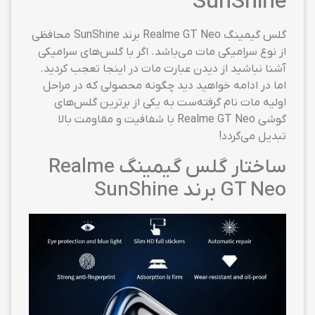
SunShine
گلس گیمینگ Realme GT Neo برند SunShine محافظی
از نوع سرامیکی مات می‌باشد. اگر با گلس‌های سرامیکی
آشنا نباشید از دیدن عبارت مات در اینجا تعجب کردید.
اما در ادامه خواهید دید چگونه محصولی که در مراحل
اولیه مات نام گرفته‌ست به یکی از برترین گلس‌های
گوشی Realme GT Neo با شفافیت و مقاومت بالا
تبدیل می‌گردد!
ساختار گلس گیمینگ Realme
GT Neo برند SunShine