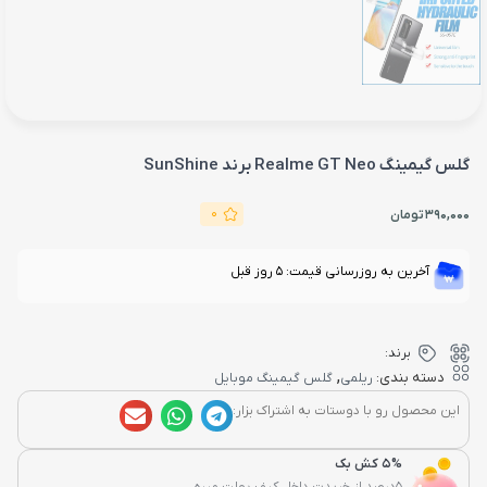
گلس گیمینگ Realme GT Neo برند SunShine
0
390,000
تومان
آخرین به روزرسانی قیمت: 5 روز قبل
برند:
,
دسته بندی:
ریلمی
گلس گیمینگ موبایل
این محصول رو با دوستات به اشتراک بزار:
5% کش بک
5درصد از خریدت داخل کیف پولت میره...