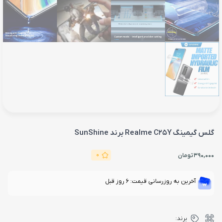
گلس گیمینگ Realme C25Y برند SunShine
0
390,000
تومان
آخرین به روزرسانی قیمت: 6 روز قبل
برند: