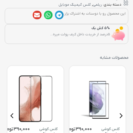
,
دسته بندی:
ریلمی
گلس گیمینگ موبایل
این محصول رو با دوستات به اشتراک بزار:
5% کش بک
5درصد از خریدت داخل کیف پولت میره...
محصولات مشابه
390,000
تومان
390,000
تومان
گلس گوشی
گلس گوشی