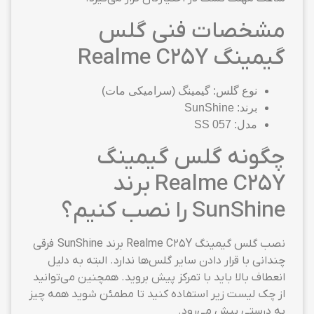
مشخصات فنی گلس
گیمینگ Realme C25Y
نوع گلس: گیمینگ (سرامیکی مات)
برند: SunShine
مدل: SS 057
چگونه گلس گیمینگ
Realme C25Y برند
SunShine را نصب کنیم؟
نصب گلس گیمینگ Realme C25Y برند SunShine فرقی
چندانی با قرار دادن سایر گلس‌ها ندارد. البته به دلیل
انعطاف بالا باید با تمرکز پیش بروید. همچنین می‌توانید
از چک لیست زیر استفاده کنید تا مطمئن شوید همه چیز
به درستی پیش می‌رود.