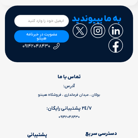
به ما بپیوندید
عضویت در خبرنامه
هینتو
۰۹۱۴۲۰۴۸۴۳۰
تماس با ما
آدرس:
بوکان ، میدان فرمانداری ، فروشگاه هینتو
٢٤/٧ پشتیبانی رایگان:
09142048430
دسترسی سریع
پشتیبانی