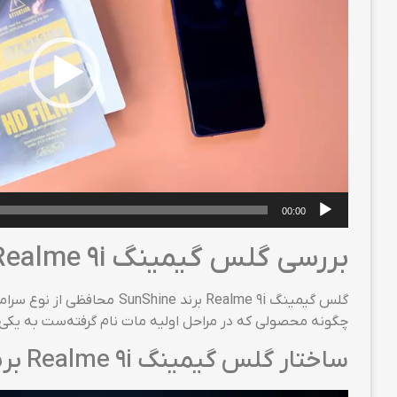
00:00
بررسی گلس گیمینگ Realme 9i برند SunShine
گلس گیمینگ Realme 9i برند
چگونه محصولی که در مراحل اولیه مات نام گرفته‌ست به یکی از برترین گلس‌های گوشی Realme 9i 
ساختار گلس گیمینگ Realme 9i برند SunShine