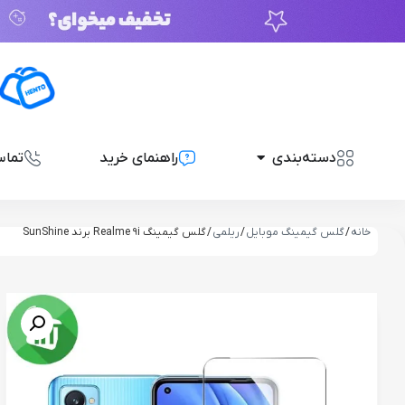
دسته‌بندی
راهنمای خرید
تماس
خانه
/
گلس گیمینگ موبایل
/
ریلمی
/ گلس گیمینگ Realme 9i برند SunShine