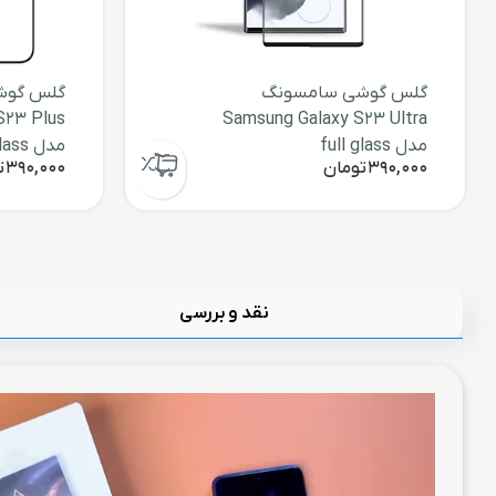
گلس گوشی سامسونگ
گلس گوش
S23 Plus
Samsung Galaxy S23 Ultra
مدل full glass
مدل full glass
390,000
تومان
390,000
ت
نقد و بررسی
نمایشگر
ویدیو