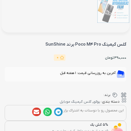
گلس گیمینگ Poco M4 Pro برند SunShine
0
390,000
تومان
آخرین به روزرسانی قیمت: 1 هفته قبل
برند:
,
دسته بندی:
پوکو
گلس گیمینگ موبایل
این محصول رو با دوستات به اشتراک بزار:
5% کش بک
5درصد از خریدت داخل کیف پولت میره...