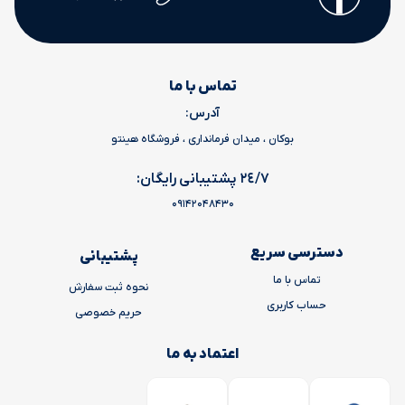
تماس با ما
آدرس:
بوکان ، میدان فرمانداری ، فروشگاه هینتو
٢٤/٧ پشتیبانی رایگان:
09142048430
دسترسی سریع
پشتیبانی
تماس با ما
نحوه ثبت سفارش
حساب کاربری
حریم خصوصی
اعتماد به ما