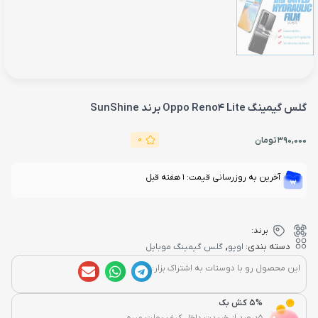
گلس گیمینگ Oppo Reno4 Lite برند SunShine
0
390,000
تومان
آخرین به روزرسانی قیمت: 1 هفته قبل
برند:
,
دسته بندی:
اوپو
گلس گیمینگ موبایل
این محصول رو با دوستات به اشتراک بزار:
5% کش بک
5درصد از خریدت داخل کیف پولت میره...