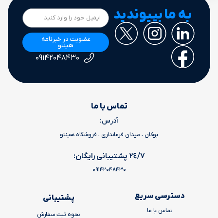
به ما بپیوندید
عضویت در خبرنامه
هینتو
۰۹۱۴۲۰۴۸۴۳۰
تماس با ما
آدرس:
بوکان ، میدان فرمانداری ، فروشگاه هینتو
٢٤/٧ پشتیبانی رایگان:
09142048430
دسترسی سریع
پشتیبانی
تماس با ما
نحوه ثبت سفارش