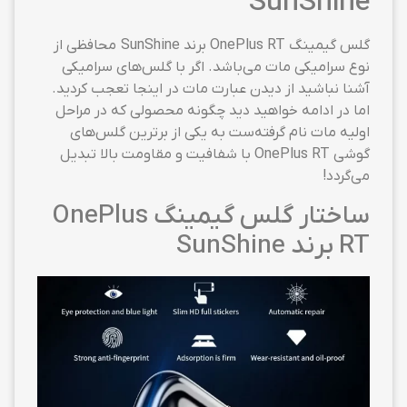
SunShine
گلس گیمینگ OnePlus RT برند SunShine محافظی از
نوع سرامیکی مات می‌باشد. اگر با گلس‌های سرامیکی
آشنا نباشید از دیدن عبارت مات در اینجا تعجب کردید.
اما در ادامه خواهید دید چگونه محصولی که در مراحل
اولیه مات نام گرفته‌ست به یکی از برترین گلس‌های
گوشی OnePlus RT با شفافیت و مقاومت بالا تبدیل
می‌گردد!
ساختار گلس گیمینگ OnePlus
RT برند SunShine