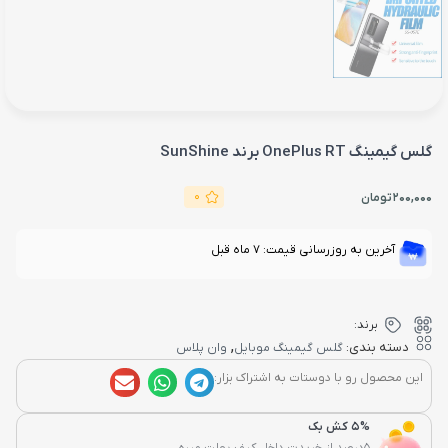
گلس گیمینگ OnePlus RT برند SunShine
0
200,000
تومان
آخرین به روزرسانی قیمت: 7 ماه قبل
برند:
,
دسته بندی:
گلس گیمینگ موبایل
وان پلاس
این محصول رو با دوستات به اشتراک بزار:
5% کش بک
5درصد از خریدت داخل کیف پولت میره...