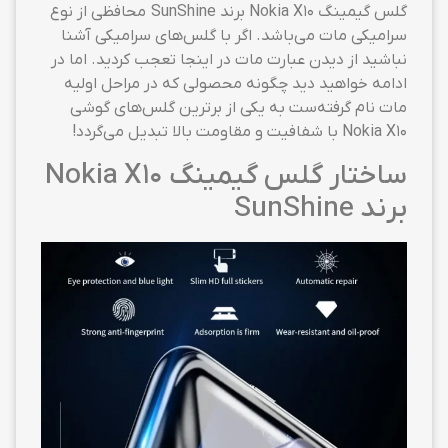
گلس گیمینگ Nokia X10 برند SunShine محافظی از نوع
سرامیکی مات می‌باشد. اگر با گلس‌های سرامیکی آشنا
نباشید از دیدن عبارت مات در اینجا تعجب کردید. اما در
ادامه خواهید دید چگونه محصولی که در مراحل اولیه
مات نام گرفته‌ست به یکی از برترین گلس‌های گوشی
Nokia X10 با شفافیت و مقاومت بالا تبدیل می‌گردد!
ساختار گلس گیمینگ Nokia X10
برند SunShine