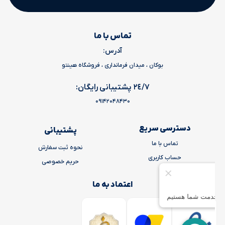
تماس با ما
آدرس:
بوکان ، میدان فرمانداری ، فروشگاه هینتو
٢٤/٧ پشتیبانی رایگان:
09142048430
دسترسی سریع
پشتیبانی
تماس با ما
نحوه ثبت سفارش
حساب کاربری
حریم خصوصی
اعتماد به ما