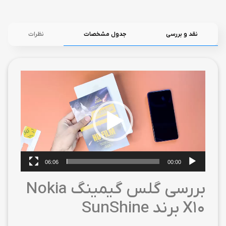
نقد و بررسی
جدول مشخصات
نظرات
نمایشگر
ویدیو
06:06
00:00
بررسی گلس گیمینگ Nokia
X10 برند SunShine