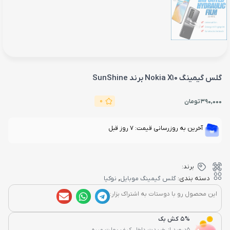
گلس گیمینگ Nokia X10 برند SunShine
0
390,000
تومان
آخرین به روزرسانی قیمت: 7 روز قبل
برند:
,
دسته بندی:
گلس گیمینگ موبایل
نوکیا
این محصول رو با دوستات به اشتراک بزار:
5% کش بک
5درصد از خریدت داخل کیف پولت میره...