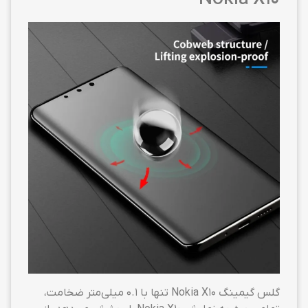
گلس گیمینگ Nokia X10 تنها با ۰.۱ میلی‌متر ضخامت،