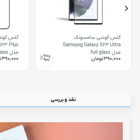
گلس گوشی سامسونگ
گلس گوش
S23 Plus
Samsung Galaxy S23 Ultra
مدل full glass
مدل full glass
390,000
تومان
390,000
ت
نقد و بررسی
نمایشگر
ویدیو