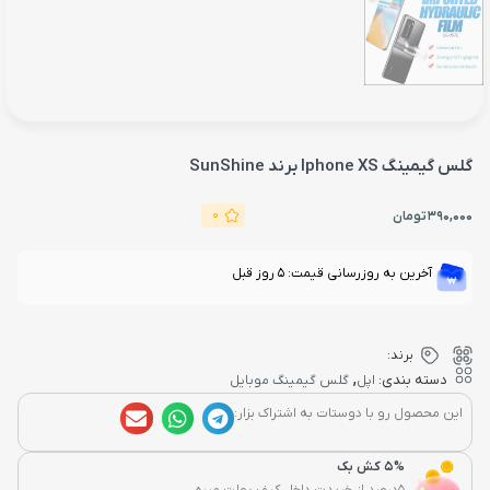
گلس گیمینگ Iphone XS برند SunShine
0
390,000
تومان
آخرین به روزرسانی قیمت: 5 روز قبل
برند:
,
دسته بندی:
اپل
گلس گیمینگ موبایل
این محصول رو با دوستات به اشتراک بزار:
5% کش بک
5درصد از خریدت داخل کیف پولت میره...