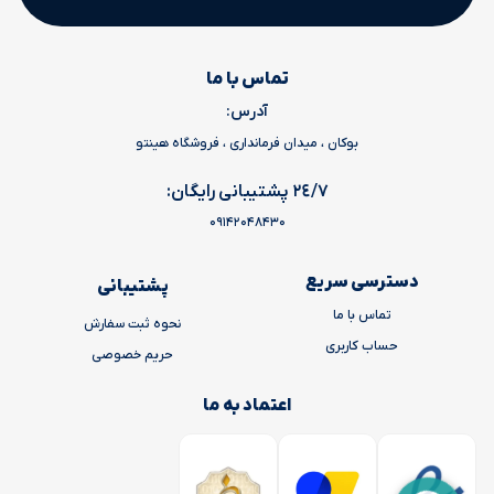
تماس با ما
آدرس:
بوکان ، میدان فرمانداری ، فروشگاه هینتو
٢٤/٧ پشتیبانی رایگان:
09142048430
دسترسی سریع
پشتیبانی
تماس با ما
نحوه ثبت سفارش
حساب کاربری
حریم خصوصی
اعتماد به ما