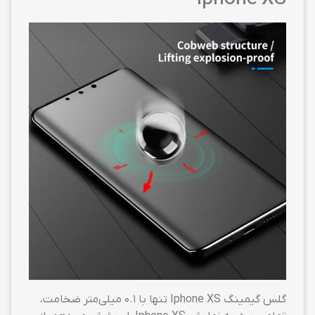
گلس گیمینگ Iphone XS تنها با ۰.۱ میلی‌متر ضخامت،