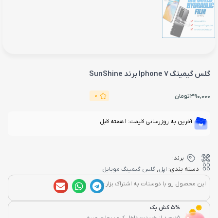
گلس گیمینگ Iphone 7 برند SunShine
0
390,000
تومان
آخرین به روزرسانی قیمت: 1 هفته قبل
برند:
,
دسته بندی:
اپل
گلس گیمینگ موبایل
این محصول رو با دوستات به اشتراک بزار:
5% کش بک
5درصد از خریدت داخل کیف پولت میره...