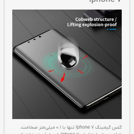
گلس گیمینگ Iphone 7 تنها با ۰.۱ میلی‌متر ضخامت،