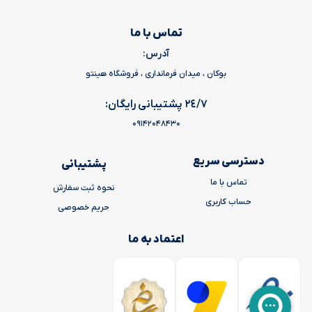
تماس با ما
آدرس:
بوکان ، میدان فرمانداری ، فروشگاه هینتو
٢٤/٧ پشتیبانی رایگان:
09142048430
دسترسی سریع
پشتیبانی
تماس با ما
نحوه ثبت سفارش
حساب کاربری
حریم خصوصی
اعتماد به ما