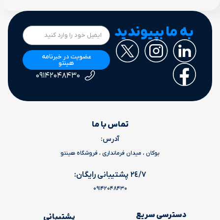
به ما بپیوندید
عضویت در خبرنامه
هینتو
۰۹۱۴۲۰۴۸۴۳۰
تماس با ما
آدرس:
بوکان ، میدان فرمانداری ، فروشگاه هینتو
٢٤/٧ پشتیبانی رایگان:
09142048430
دسترسی سریع
پشتیبانی