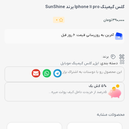
گلس گیمینگ Iphone 11 pro برند SunShine
0
390,000
تومان
آخرین به روزرسانی قیمت: 6 روز قبل
برند:
,
دسته بندی:
اپل
گلس گیمینگ موبایل
این محصول رو با دوستات به اشتراک بزار:
5% کش بک
5درصد از خریدت داخل کیف پولت میره...
محصولات مشابه