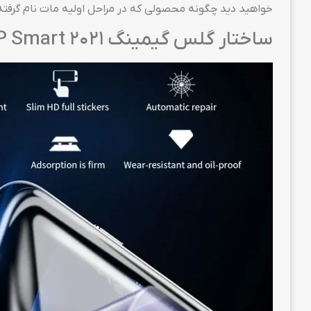
خواهید دید چگونه محصولی که در مراحل اولیه مات نام گرفته‌ست به یکی از برترین گلس‌های گوشی 1
ساختار گلس گیمینگ Huawei P Smart 2021 برند SunShine