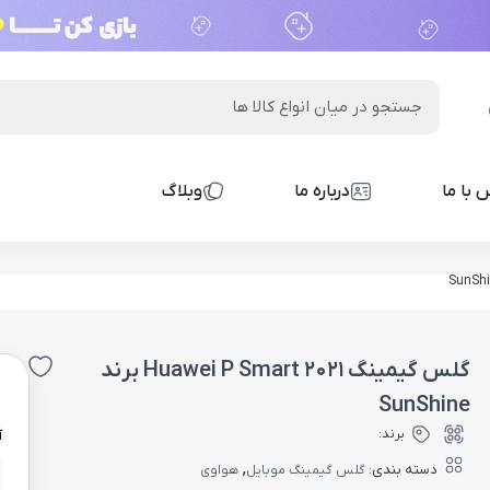
 با ما
درباره ما
وبلاگ
گلس گیمینگ Huawei P Smart 2021 برند
0
SunShine
برند:
آ
,
دسته بندی:
گلس گیمینگ موبایل
هواوی