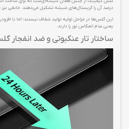
درصد آن را کریستال‌های شیشه تشکیل می‌دهند. مابقی نیز 
این گلس‌ها در مراحل اولیه تولید شفاف نیستند؛ اما با افز
یعنی عدم انعکاس نور را دارند.
ساختار تار عنکبوتی و ضد انفجار گلس گیمینگ  2021