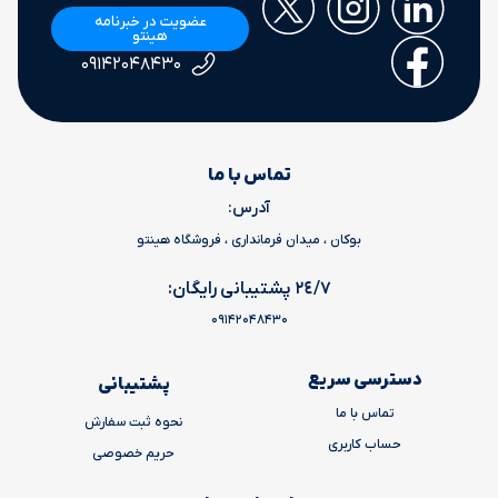
عضویت در خبرنامه
هینتو
۰۹۱۴۲۰۴۸۴۳۰
تماس با ما
آدرس:
بوکان ، میدان فرمانداری ، فروشگاه هینتو
٢٤/٧ پشتیبانی رایگان:
09142048430
دسترسی سریع
پشتیبانی
تماس با ما
نحوه ثبت سفارش
حساب کاربری
حریم خصوصی