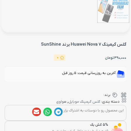
گلس گیمینگ Huawei Nova 7 برند SunShine
0
390,000
تومان
آخرین به روزرسانی قیمت: 5 روز قبل
برند:
,
دسته بندی:
گلس گیمینگ موبایل
هواوی
این محصول رو با دوستات به اشتراک بزار:
5% کش بک
5درصد از خریدت داخل کیف پولت میره...