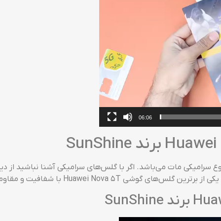
06:06
Huawei No برند SunShine محافظی از نوع سرامیکی مات می‌باشد. اگر با گلس‌های سرامیکی آش
Huawei با شفافیت و مقاومت بالا تبدیل می‌گردد!