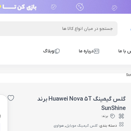
 با ما
درباره ما
وبلاگ
گلس گیمینگ Huawei Nova 5T برند
0
SunShine
برند:
آ
,
دسته بندی:
گلس گیمینگ موبایل
هواوی