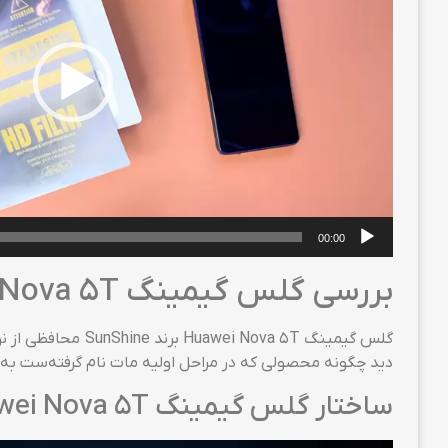
00:00
بررسی گلس گیمینگ Huawei Nova 5T برند SunShine
گلس گیمینگ va 5T
دید چگونه محصولی که در مراحل اولیه مات نام گرفته‌ست به یکی از برترین گلس‌های گوشی  Nova 5T
ساختار گلس گیمینگ Huawei Nova 5T برند SunShine