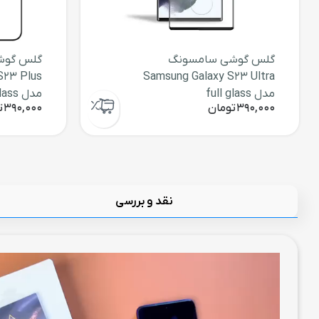
گلس گوشی سامسونگ
گلس گوش
S23 Plus
Samsung Galaxy S23 Ultra
مدل full glass
مدل full glass
390,000
تومان
390,000
ت
نقد و بررسی
نمایشگر
ویدیو