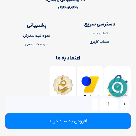
09142048430
دسترسی سریع
پشتیبانی
تماس با ما
نحوه ثبت سفارش
حساب کاربری
حریم خصوصی
اعتماد به ما
-
+
افزودن به سبد خرید