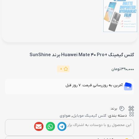
گلس گیمینگ +Huawei Mate 40 Pro برند SunShine
0
390,000
تومان
آخرین به روزرسانی قیمت: 7 روز قبل
برند:
,
دسته بندی:
گلس گیمینگ موبایل
هواوی
این محصول رو با دوستات به اشتراک بزار: