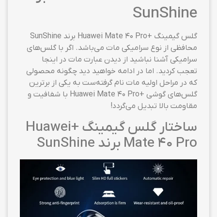
SunShine
گلس گیمینگ +Huawei Mate 40 Pro برند SunShine
محافظی از نوع سرامیکی مات می‌باشد. اگر با گلس‌های
سرامیکی آشنا نباشید از دیدن عبارت مات در اینجا
تعجب کردید. اما در ادامه خواهید دید چگونه محصولی
که در مراحل اولیه مات نام گرفته‌ست به یکی از برترین
گلس‌های گوشی +Huawei Mate 40 Pro با شفافیت و
مقاومت بالا تبدیل می‌گردد!
ساختار گلس گیمینگ +Huawei
Mate 40 Pro برند SunShine