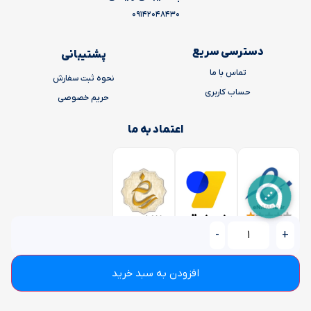
09142048430
دسترسی سریع
پشتیبانی
تماس با ما
نحوه ثبت سفارش
حساب کاربری
حریم خصوصی
اعتماد به ما
-
+
افزودن به سبد خرید