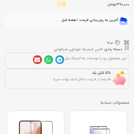
0
390,000
تومان
آخرین به روزرسانی قیمت: 1 هفته قبل
برند:
,
دسته بندی:
گلس گیمینگ موبایل
شیائومی
این محصول رو با دوستات به اشتراک بزار:
5% کش بک
5درصد از خریدت داخل کیف پولت میره...
محصولات مشابه