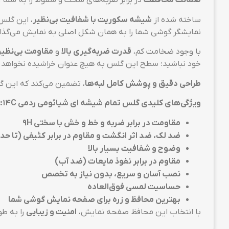
ضمانت محافظت
در برابر ضربه‌های سخت و سقوط را به شما ا
ساخته شده از
شیشه سکوریت با شفافیت بی‌نظیر
، این گلس
نمایشگر گوشی شما را به همان شکل اصلی به نمایش می‌گذار
با وجود ضخامت کم،
قدرت ضربه‌گیری بالا
و
مقاومت بی‌نظیر 
خود نباشید؛ سطح این گلس به هیچ عنوان خراشیده نخواهد
طراحی دقیق و پوشش کامل لبه‌ها
، تضمین می‌کند که این گلس به ط
ویژگی‌های کلیدی گلس تمام شیشه ای شیائومی ردمی 14C:
مقاومت در برابر ضربه و خط و خش با سختی 9H
ضد لک، ضد اثر انگشت و مقاوم در برابر کثیفی (تا ح
وضوح و شفافیت بسیار بالا
مقاوم در برابر نفوذ مایعات (ضد آب)
نصب آسان و سریع، بدون نیاز به تخصص
حساسیت لمسی فوق‌العاده
بهترین محافظ و زره برای صفحه نمایش گوشی شما
با انتخاب این محافظ صفحه نمایش،
امنیت و زیبایی
را به ط