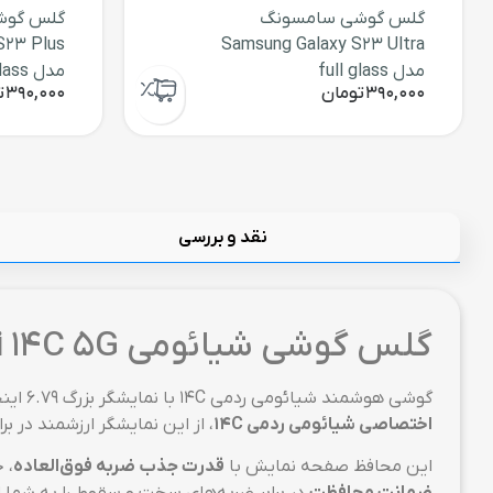
گلس گوشی سامسونگ
گلس گوش
S23 Plus
Samsung Galaxy S23 Ultra
مدل full glass
مدل full glass
390,000
تومان
390,000
ت
نقد و بررسی
گلس گوشی شیائومی Xiaomi Redmi 14C 5G مدل full glass
گوشی هوشمند شیائومی ردمی 14C با نمایشگر بزرگ 6.79 اینچی خود، تجربه‌ای بصری فراگیر را ارائه می‌دهد. اما همین بزرگی، آن را در معرض خطرات بیشتری قرار می‌دهد. با
اختصاصی شیائومی ردمی 14C
، از این نمایشگر ارزشمند در ب
این محافظ صفحه نمایش با
قدرت جذب ضربه فوق‌العاده
، 