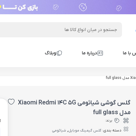
 با ما
درباره ما
وبلاگ
گلس گوشی شیائومی Xiaomi Redmi 14C 5G
0
مدل full glass
برند:
آ
,
دسته بندی:
گلس گیمینگ موبایل
شیائومی