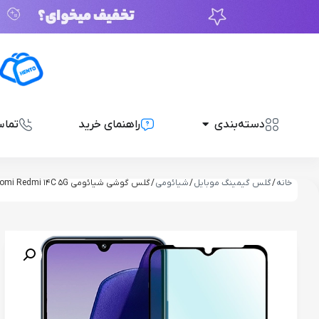
دسته‌بندی
راهنمای خرید
تماس
خانه
/
گلس گیمینگ موبایل
/
شیائومی
/ گلس گوشی شیائومی Xiaomi Redmi 14C 5G مدل full glass