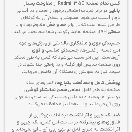
گلس تمام صفحه Redmi 13 5G
از
مقاومت بسیار
بالایی
در برابر ضربات احتمالی برخوردار است و به آسانی
دچار آسیب نمی‌شود. همچنین، سطح آن به گونه‌ای
طراحی شده است که در برابر
خط و خش
مقاوم بوده و با
سختی 9H
از صفحه نمایش گوشی شما محافظت می‌کند.
چسبندگی قوی و ماندگاری بالا:
یکی از ویژگی‌های مهم
این دسته از گلس‌ها،
چسبندگی مناسب و قوی
آن‌هاست. این امر سبب می‌شود که گلس به طور محکم
روی صفحه نمایش قرار گرفته و به راحتی جدا نشود، در
نتیجه نیاز به تعویض زودهنگام آن کاهش می‌یابد.
پوشش کامل و محافظت یکپارچه:
گلس‌های تمام
صفحه به طور کامل
تمامی سطح نمایشگر گوشی
را
پوشش می‌دهند و به دلیل چسبندگی سراسری، به خوبی
روی آن می‌مانند و از لبه‌ها نیز محافظت می‌کنند.
ضد لک، چربی و اثر انگشت:
به لطف بهره‌گیری از
فناوری‌های پیشرفته
در ساخت این گلس،
لک، چربی و
اثر انگشت
به میزان قابل توجهی روی آن باقی نمی‌ماند و