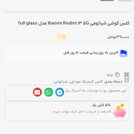
گلس گوشی شیائومی Xiaomi Redmi 13 5G مدل full glass
0
390,000
تومان
آخرین به روزرسانی قیمت: 5 روز قبل
برند:
,
دسته بندی:
گلس گیمینگ موبایل
شیائومی
این محصول رو با دوستات به اشتراک بزار:
5% کش بک
5درصد از خریدت داخل کیف پولت میره...