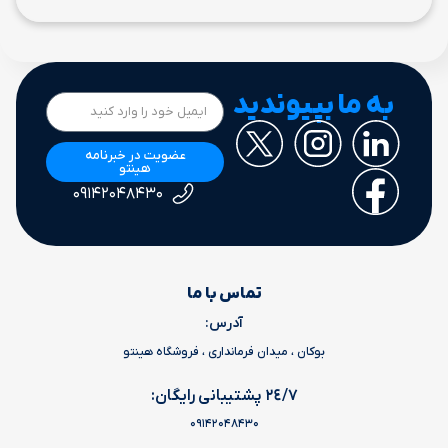
به ما بپیوندید
عضویت در خبرنامه
هینتو
۰۹۱۴۲۰۴۸۴۳۰
تماس با ما
آدرس:
بوکان ، میدان فرمانداری ، فروشگاه هینتو
٢٤/٧ پشتیبانی رایگان:
09142048430