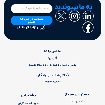
به ما بپیوندید
عضویت در خبرنامه
هینتو
۰۹۱۴۲۰۴۸۴۳۰
تماس با ما
آدرس:
بوکان ، میدان فرمانداری ، فروشگاه هینتو
٢٤/٧ پشتیبانی رایگان:
09142048430
دسترسی سریع
پشتیبانی
تماس با ما
نحوه ثبت سفارش