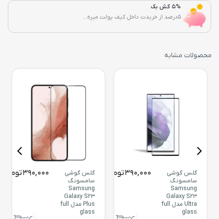
5% کش بک
5درصد از خریدت داخل کیف پولت میره...
محصولات مشابه
390,000
تومان
390,000
تومان
گلس گوشی
گلس گوشی
سامسونگ
سامسونگ
Samsung
Samsung
Galaxy S23
Galaxy S23
Ultra مدل full
Plus مدل full
glass
glass